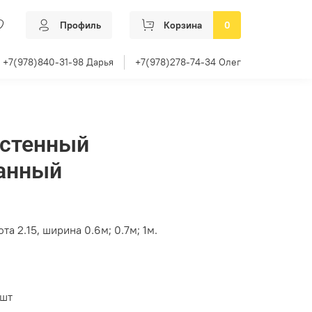
Профиль
Корзина
0
+7(978)840-31-98 Дарья
+7(978)278-74-34 Олег
истенный
анный
а 2.15, ширина 0.6м; 0.7м; 1м.
1шт